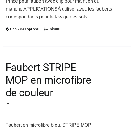
Pince pour faubert avec clip pour maintien du
3,80 €
la
manche
APPLICATIONS
À utiliser avec les fauberts
à
page
correspondants pour le lavage des sols.
6,48 €
du
produit
Choix des options
Détails
Ce
produit
a
plusieurs
variations.
Faubert STRIPE
Les
MOP en microfibre
options
peuvent
de couleur
être
choisies
Plage
–
sur
de
la
prix :
Faubert en microfibre bleu, STRIPE MOP
page
9,40 €