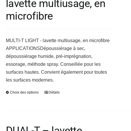
lavette multiusage, en
options
peuvent
microfibre
être
choisies
sur
MULTI-T LIGHT - lavette multiusage, en microfibre
la
APPLICATIONS
Dépoussiérage à sec,
page
dépoussiérage humide, pré-imprégnation,
du
essorage, méthode spray. Conseillée pour les
produit
surfaces hautes. Convient également pour toutes
les surfaces modernes.
Choix des options
Détails
Ce
produit
a
plusieurs
variations.
DUAL-T – lavette