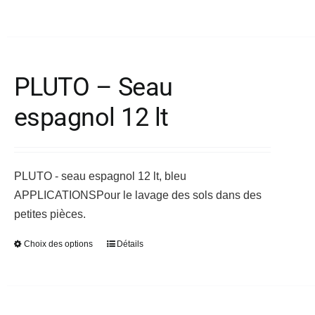
produit
a
plusieurs
variations.
PLUTO – Seau
Les
espagnol 12 lt
options
peuvent
être
choisies
PLUTO - seau espagnol 12 lt, bleu
sur
APPLICATIONS
Pour le lavage des sols dans des
la
petites pièces.
page
du
Choix des options
Détails
Ce
produit
produit
a
plusieurs