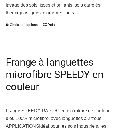
lavage des sols lisses et brillants, sols carrelés,
produit
thermoplastiques, modernes, bois.
Choix des options
Détails
Ce
produit
a
plusieurs
variations.
Frange à languettes
Les
microfibre SPEEDY en
options
peuvent
couleur
être
choisies
sur
Frange SPEEDY RAPIDO en microfibre de couleur
la
bleu,100% microfibre, avec languettes à 2 trous.
page
APPLICATIONS
Idéal pour les sols industriels, les
du