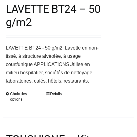
variations.
LAVETTE BT24 – 50
Les
g/m2
options
peuvent
être
choisies
LAVETTE BT24 - 50 g/m2, Lavette en non-
sur
tissé, à structure alvéolée, à usage
la
court/unique
APPLICATIONS
Utilisé en
page
milieu hospitalier, sociétés de nettoyage,
du
laboratoires, cafés, hôtels, restaurants.
produit
Choix des
Détails
Ce
options
produit
a
plusieurs
variations.
Les