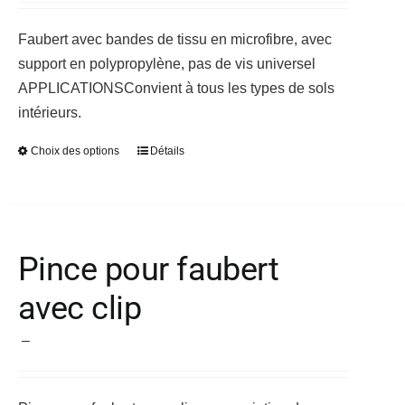
sur
Faubert avec bandes de tissu en microfibre, avec
la
support en polypropylène, pas de vis universel
page
APPLICATIONS
Convient à tous les types de sols
du
intérieurs.
produit
Choix des options
Détails
Ce
produit
a
plusieurs
variations.
Pince pour faubert
Les
avec clip
options
peuvent
Plage
–
être
de
choisies
prix :
sur