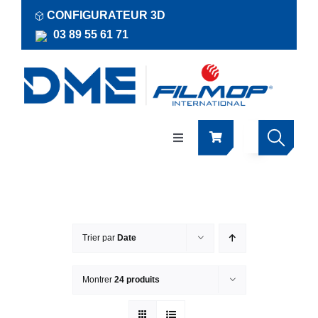
Passer
CONFIGURATEUR 3D
au
03 89 55 61 71
contenu
Navigation
à
bascule
Produits
Actualités
Trier par
Date
Documentations
Montrer
24 produits
RSE