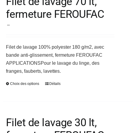
Filet de lavage 70 lt,
Les
fermeture FEROUFAC
options
peuvent
Plage
–
être
de
choisies
prix :
sur
Filet de lavage 100% polyester 180 g/m2, avec
25,30 €
la
bande anti-glissement, fermeture FEROUFAC
à
page
APPLICATIONS
Pour le lavage du linge, des
28,08 €
du
franges, fauberts, lavettes.
produit
Choix des options
Détails
Ce
produit
a
plusieurs
variations.
Filet de lavage 30 lt,
Les
options