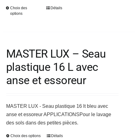
Choix des
Détails
Ce
options
produit
a
plusieurs
variations.
MASTER LUX – Seau
Les
options
plastique 16 L avec
peuvent
être
anse et essoreur
choisies
sur
la
MASTER LUX - Seau plastique 16 lt bleu avec
page
anse et essoreur
APPLICATIONS
Pour le lavage
du
des sols dans des petites pièces.
produit
Choix des options
Détails
Ce