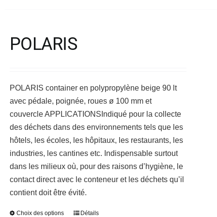
a
produit
plusieurs
variations.
POLARIS
Les
options
peuvent
être
POLARIS container en polypropylène beige 90 lt
choisies
avec pédale, poignée, roues ø 100 mm et
sur
couvercle
APPLICATIONS
Indiqué pour la collecte
la
des déchets dans des environnements tels que les
page
hôtels, les écoles, les hôpitaux, les restaurants, les
du
industries, les cantines etc. Indispensable surtout
produit
dans les milieux où, pour des raisons d’hygiène, le
contact direct avec le conteneur et les déchets qu’il
contient doit être évité.
Choix des options
Détails
Ce