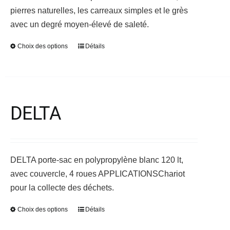
pierres naturelles, les carreaux simples et le grès
produit
avec un degré moyen-élevé de saleté.
Choix des options
Détails
Ce
produit
a
plusieurs
variations.
DELTA
Les
options
peuvent
être
DELTA porte-sac en polypropylène blanc 120 lt,
choisies
avec couvercle, 4 roues
APPLICATIONS
Chariot
sur
pour la collecte des déchets.
la
Choix des options
Détails
Ce
page
produit
du