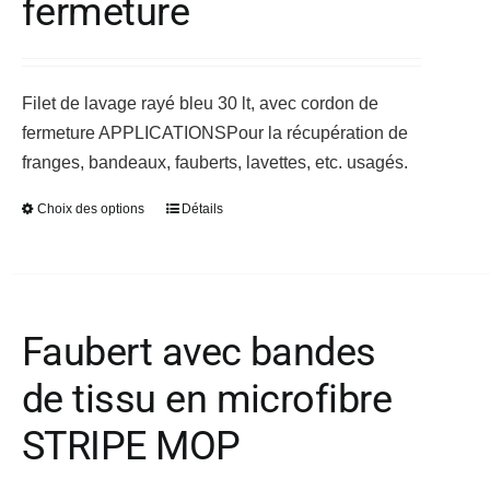
fermeture
être
choisies
sur
Filet de lavage rayé bleu 30 lt, avec cordon de
la
fermeture
APPLICATIONS
page
Pour la récupération de
franges, bandeaux, fauberts, lavettes, etc. usagés.
du
produit
Choix des options
Détails
Ce
produit
a
plusieurs
variations.
Faubert avec bandes
Les
de tissu en microfibre
options
peuvent
STRIPE MOP
être
choisies