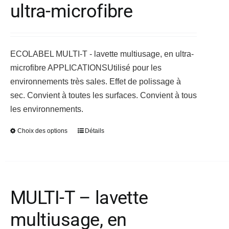
ultra-microfibre
être
choisies
sur
ECOLABEL MULTI-T - lavette multiusage, en ultra-
la
microfibre
APPLICATIONS
page
Utilisé pour les
environnements très sales. Effet de polissage à
du
sec. Convient à toutes les surfaces. Convient à tous
produit
les environnements.
Choix des options
Détails
Ce
produit
a
plusieurs
variations.
MULTI-T – lavette
Les
multiusage, en
options