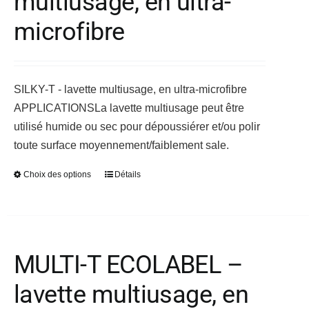
multiusage, en ultra-
peuvent
microfibre
être
choisies
sur
SILKY-T - lavette multiusage, en ultra-microfibre
la
APPLICATIONS
La lavette multiusage peut être
page
utilisé humide ou sec pour dépoussiérer et/ou polir
du
toute surface moyennement/faiblement sale.
produit
Choix des options
Détails
Ce
produit
a
plusieurs
variations.
MULTI-T ECOLABEL –
Les
lavette multiusage, en
options
peuvent