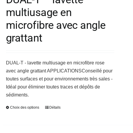
Les
multiusage en
options
peuvent
microfibre avec angle
être
choisies
grattant
sur
la
page
DUAL-T - lavette multiusage en microfibre rose
du
avec angle grattant
APPLICATIONS
Conseillé pour
produit
toutes surfaces et pour environnements très sales -
Idéal pour éliminer toutes traces et dépôts de
sédiments.
Choix des options
Détails
Ce
produit
a
plusieurs