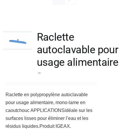
Société
Raclette
autoclavable pour
usage alimentaire
Plage
–
de
prix :
Raclette en polypropylène autoclavable
23,40 €
pour usage alimentaire, mono-lame en
à
caoutchouc
APPLICATIONS
idéale sur les
32,38 €
surfaces lisses pour éliminer l’eau et les
résidus liquides.
Produit IGEAX.