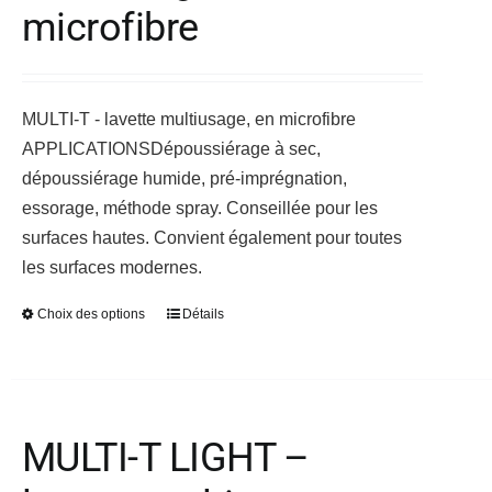
peuvent
microfibre
être
choisies
sur
MULTI-T - lavette multiusage, en microfibre
la
APPLICATIONS
Dépoussiérage à sec,
page
dépoussiérage humide, pré-imprégnation,
du
essorage, méthode spray. Conseillée pour les
produit
surfaces hautes. Convient également pour toutes
les surfaces modernes.
Choix des options
Détails
Ce
produit
a
plusieurs
variations.
MULTI-T LIGHT –
Les