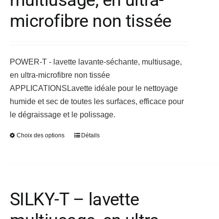
être
choisies
microfibre non tissée
sur
la
page
POWER-T - lavette lavante-séchante, multiusage,
du
en ultra-microfibre non tissée
produit
APPLICATIONS
Lavette idéale pour le nettoyage
humide et sec de toutes les surfaces, efficace pour
le dégraissage et le polissage.
Choix des options
Détails
Ce
produit
a
plusieurs
variations.
SILKY-T – lavette
Les
options