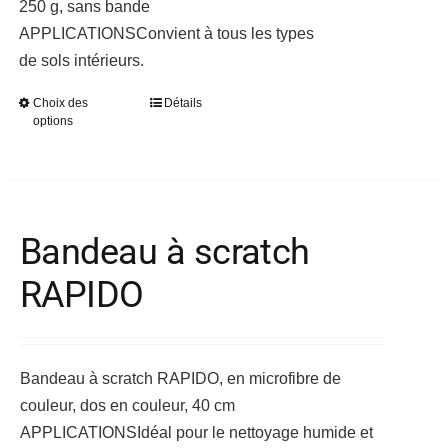
250 g, sans bande
du
à
APPLICATIONS
Convient à tous les types
produit
12,40 €
de sols intérieurs.
Choix des
Détails
Ce
options
produit
a
plusieurs
variations.
Bandeau à scratch
Les
options
RAPIDO
peuvent
être
choisies
sur
Bandeau à scratch RAPIDO, en microfibre de
la
couleur, dos en couleur, 40 cm
page
APPLICATIONS
Idéal pour le nettoyage humide et