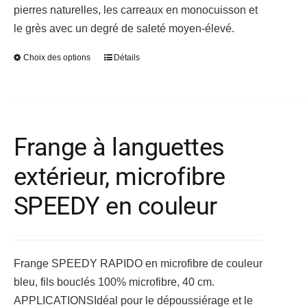
pierres naturelles, les carreaux en monocuisson et
du
le grès avec un degré de saleté moyen-élevé.
produit
Choix des options
Détails
Ce
produit
a
plusieurs
variations.
Frange à languettes
Les
extérieur, microfibre
options
peuvent
SPEEDY en couleur
être
choisies
sur
Frange SPEEDY RAPIDO en microfibre de couleur
la
bleu, fils bouclés 100% microfibre, 40 cm.
page
APPLICATIONS
Idéal pour le dépoussiérage et le
du