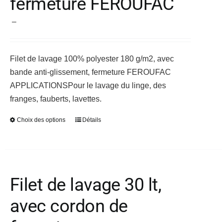
fermeture FEROUFAC
peuvent
Plage
–
être
de
choisies
prix :
sur
Filet de lavage 100% polyester 180 g/m2, avec
17,24 €
la
bande anti-glissement, fermeture FEROUFAC
à
page
APPLICATIONS
Pour le lavage du linge, des
18,92 €
du
franges, fauberts, lavettes.
produit
Choix des options
Détails
Ce
produit
a
plusieurs
variations.
Filet de lavage 30 lt,
Les
avec cordon de
options
peuvent