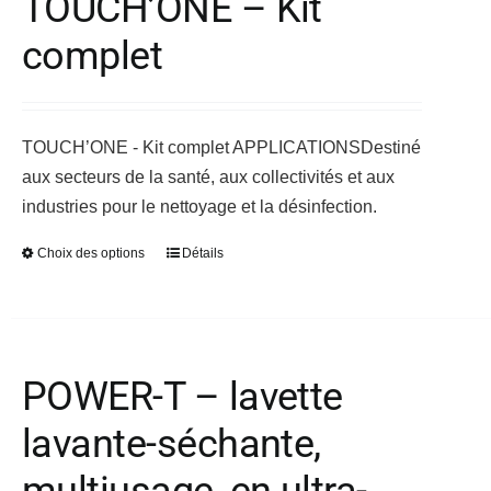
TOUCH’ONE – Kit
options
complet
peuvent
être
choisies
sur
TOUCH’ONE - Kit complet
APPLICATIONS
Destiné
la
aux secteurs de la santé, aux collectivités et aux
page
industries pour le nettoyage et la désinfection.
du
Choix des options
Détails
Ce
produit
produit
a
plusieurs
variations.
POWER-T – lavette
Les
lavante-séchante,
options
peuvent
multiusage, en ultra-