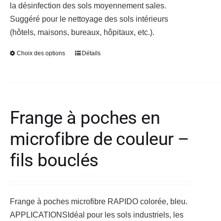
du
la désinfection des sols moyennement sales.
produit
Suggéré pour le nettoyage des sols intérieurs
(hôtels, maisons, bureaux, hôpitaux, etc.).
Choix des options
Détails
Ce
produit
a
plusieurs
variations.
Frange à poches en
Les
microfibre de couleur –
options
peuvent
fils bouclés
être
choisies
sur
Frange à poches microfibre RAPIDO colorée, bleu.
la
APPLICATIONS
Idéal pour les sols industriels, les
page