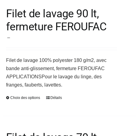
variations.
Filet de lavage 90 lt,
Les
fermeture FEROUFAC
options
peuvent
Plage
–
être
de
choisies
prix :
sur
Filet de lavage 100% polyester 180 g/m2, avec
31,44 €
la
bande anti-glissement, fermeture FEROUFAC
à
page
APPLICATIONS
Pour le lavage du linge, des
35,32 €
du
franges, fauberts, lavettes.
produit
Choix des options
Détails
Ce
produit
a
plusieurs
variations.