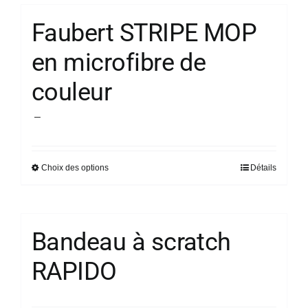
page
plusieurs
du
Faubert STRIPE MOP
variations.
produit
en microfibre de
Les
options
couleur
peuvent
être
Plage
–
choisies
de
sur
prix :
la
Choix des options
Détails
Ce
9,40 €
page
produit
à
du
a
12,40 €
produit
plusieurs
Bandeau à scratch
variations.
RAPIDO
Les
options
peuvent