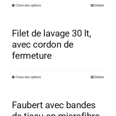
choisies
Choix des options
Détails
Ce
17,24 €
sur
produit
à
la
a
18,92 €
page
plusieurs
du
Filet de lavage 30 lt,
variations.
produit
avec cordon de
Les
options
fermeture
peuvent
être
choisies
sur
Choix des options
Détails
Ce
la
produit
page
a
du
plusieurs
Faubert avec bandes
produit
variations.
Les