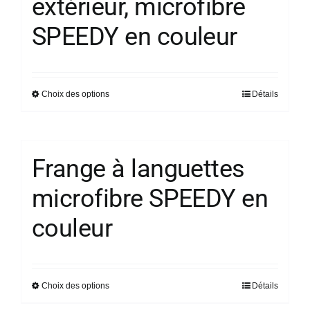
extérieur, microfibre
options
SPEEDY en couleur
peuvent
être
choisies
sur
Choix des options
Détails
Ce
la
produit
page
a
du
plusieurs
Frange à languettes
produit
variations.
microfibre SPEEDY en
Les
options
couleur
peuvent
être
choisies
sur
Choix des options
Détails
Ce
la
produit