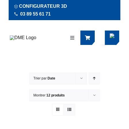
Passer
CONFIGURATEUR 3D
au
03 89 55 61 71
contenu
Navigation
à
bascule
Produits
Actualités
Trier par
Date
Documentations
Montrer
12 produits
RSE
Société