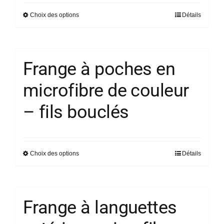
être
Choix des options
Détails
Ce
choisies
produit
sur
a
la
plusieurs
page
Frange à poches en
variations.
du
microfibre de couleur
Les
produit
options
– fils bouclés
peuvent
être
choisies
sur
Choix des options
Détails
Ce
la
produit
page
a
du
plusieurs
Frange à languettes
produit
variations.
Les