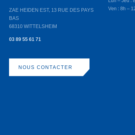
Lun – Jeu : 
page
Ven : 8h – 1
ZAE HEIDEN EST, 13 RUE DES PAYS
du
BAS
produit
68310 WITTELSHEIM
03 89 55 61 71
NOUS CONTACTER