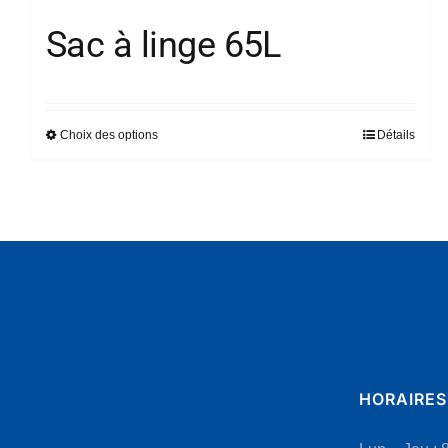
Sac à linge 65L
Choix des options
Détails
Ce
produit
a
plusieurs
variations.
Les
options
peuvent
être
choisies
HORAIRES
sur
la