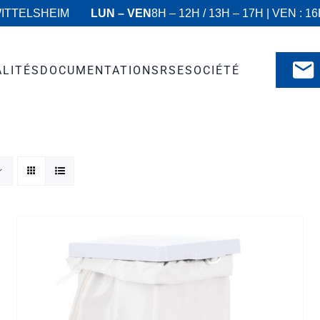
WITTELSHEIM
LUN – VEN
8H – 12H / 13H – 17H | VEN : 1
ALITÉS
DOCUMENTATIONS
RSE
SOCIÉTÉ