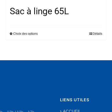
Sac à linge 65L
Choix des options
Détails
Ce
produit
a
plusieurs
variations.
Les
options
peuvent
être
choisies
LIENS UTILES
sur
la
ACCUEIL