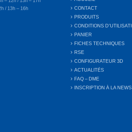
8h – 12h / 13h – 17h
page
CONTACT
2h / 13h – 16h
du
PRODUITS
produit
CONDITIONS D’UTILISAT
PANIER
FICHES TECHNIQUES
RSE
CONFIGURATEUR 3D
ACTUALITÉS
FAQ – DME
INSCRIPTION À LA NEW