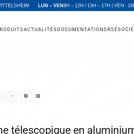
WITTELSHEIM
LUN – VEN
8H – 12H / 13H – 17H | VEN : 1
RODUITS
ACTUALITÉS
DOCUMENTATIONS
RSE
SOCI
he télescopique en aluminiu