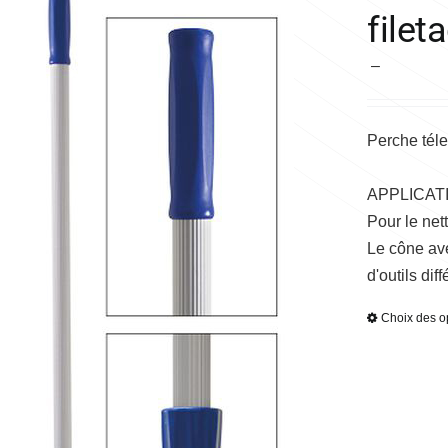
filet
Plage
–
de
prix :
Perche tél
38,46 €
à
APPLICAT
105,22 €
Pour le net
Le cône av
d'outils diff
Choix des o