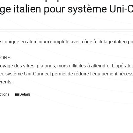
age italien pour système Uni
escopique en aluminium complète avec cône à filetage italien p
IONS
toyage des vitres, plafonds, murs difficiles à atteindre. L'opéra
ec système Uni-Connect permet de réduire l'équipement nécessa
érents.
ptions
Détails
Ce
produit
a
plusieurs
variations.