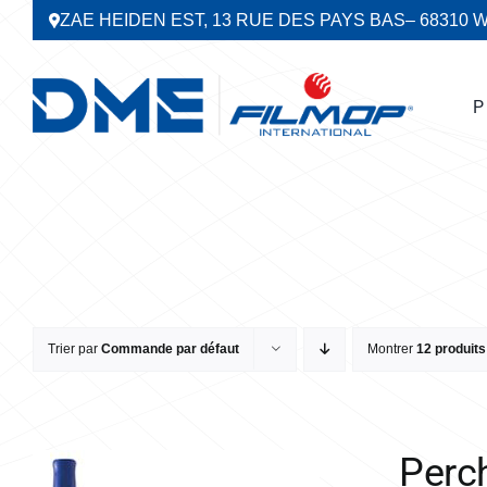
Passer
ZAE HEIDEN EST, 13 RUE DES PAYS BAS
– 68310 
au
contenu
P
Trier par
Commande par défaut
Montrer
12 produits
Perc