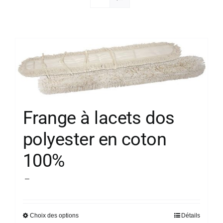
Société
Frange à lacets dos
polyester en coton
100%
Plage
–
de
prix :
Choix des options
Détails
Ce
21,54 €