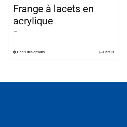
Frange à lacets en
acrylique
Plage
–
de
prix :
Choix des options
Détails
Ce
14,90 €
produit
à
a
45,68 €
plusieurs
variations.
Les
options
peuvent
être
choisies