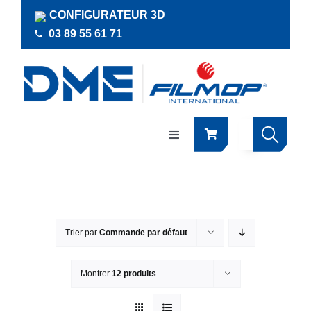
Passer
CONFIGURATEUR 3D
au
03 89 55 61 71
contenu
Navigation
à
bascule
Produits
Actualités
Trier par
Commande par défaut
Documentations
Montrer
12 produits
RSE