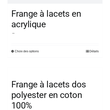
Frange à lacets en
acrylique
Plage
–
de
prix :
Choix des options
Détails
Ce
14,90 €
produit
à
a
45,68 €
plusieurs
variations.
Frange à lacets dos
Les
polyester en coton
options
peuvent
100%
être