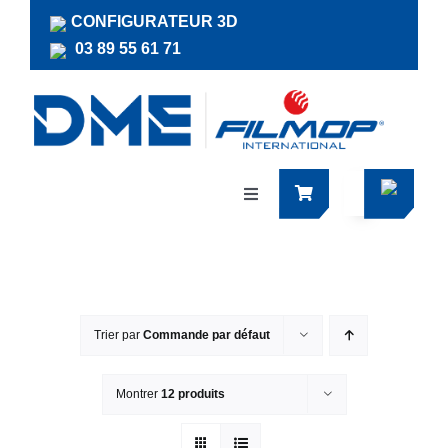
Passer
CONFIGURATEUR 3D
au
03 89 55 61 71
contenu
Navigation
à
bascule
Produits
Actualités
Trier par
Commande par défaut
Documentations
Montrer
12 produits
RSE