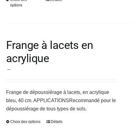
Ce
options
produit
a
plusieurs
variations.
Frange à lacets en
Les
options
acrylique
peuvent
être
Plage
–
choisies
de
sur
prix :
la
Frange de dépoussiérage à lacets, en acrylique
14,90 €
page
bleu, 40 cm.
APPLICATIONS
Recommandé pour le
à
du
dépoussiérage de tous types de sols.
45,68 €
produit
Choix des options
Détails
Ce
produit