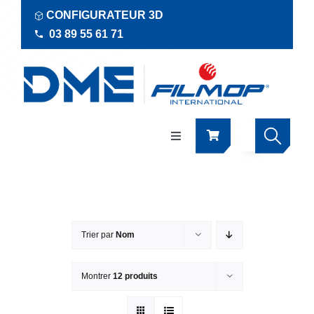
Passer
CONFIGURATEUR 3D
au
03 89 55 61 71
contenu
Navigation
à
bascule
Produits
Actualités
Trier par
Nom
Documentations
Montrer
12 produits
RSE