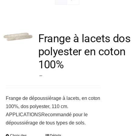
Société
Frange à lacets dos
polyester en coton
100%
Plage
–
de
prix :
Frange de dépoussiérage à lacets, en coton
21,54 €
100%, dos polyester, 110 cm.
à
APPLICATIONS
Recommandé pour le
49,20 €
dépoussiérage de tous types de sols.
Choix des
Détails