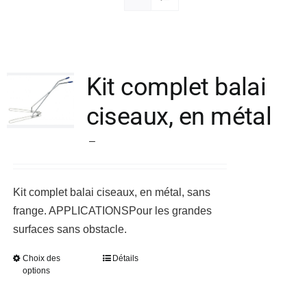
Société
Kit complet balai
ciseaux, en métal
Plage
–
de
prix :
Kit complet balai ciseaux, en métal, sans
83,00 €
frange.
APPLICATIONS
Pour les grandes
à
surfaces sans obstacle.
125,90 €
Choix des
Détails
Ce
options
produit
a