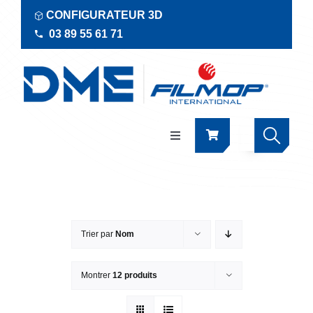
Passer
CONFIGURATEUR 3D
au
03 89 55 61 71
contenu
Navigation
à
bascule
Produits
Actualités
Trier par
Nom
Documentations
Montrer
12 produits
RSE