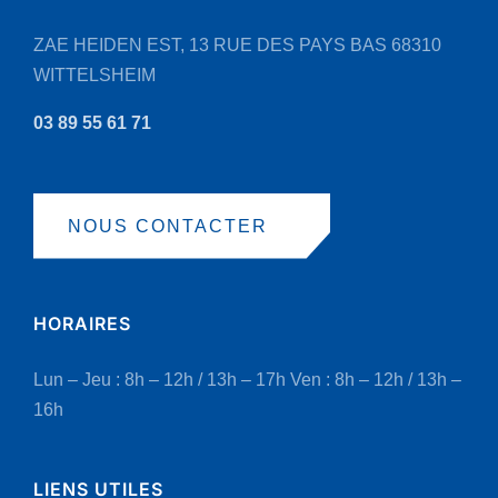
page
ZAE HEIDEN EST, 13 RUE DES PAYS BAS
68310
du
WITTELSHEIM
produit
03 89 55 61 71
NOUS CONTACTER
HORAIRES
Lun – Jeu : 8h – 12h / 13h – 17h
Ven : 8h – 12h / 13h –
16h
LIENS UTILES