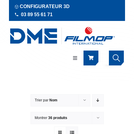
Passer
CONFIGURATEUR 3D
au
03 89 55 61 71
contenu
Navigation
à
bascule
Produits
Actualités
Trier par
Nom
Documentations
Montrer
36 produits
RSE