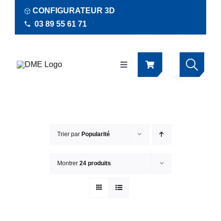
Passer
CONFIGURATEUR 3D
au
03 89 55 61 71
contenu
Navigation
à
bascule
Produits
Actualités
Trier par
Popularité
Documentations
Montrer
24 produits
RSE
Société