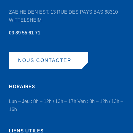
page
ZAE HEIDEN EST, 13 RUE DES PAYS BAS
68310
du
WITTELSHEIM
produit
03 89 55 61 71
NOUS CONTACTER
HORAIRES
Lun – Jeu : 8h – 12h / 13h – 17h
Ven : 8h – 12h / 13h –
16h
LIENS UTILES