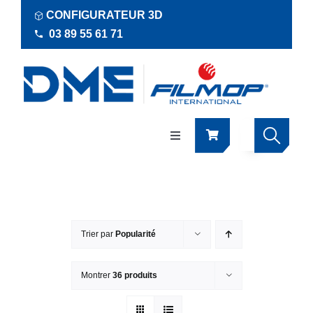
Passer
CONFIGURATEUR 3D
au
03 89 55 61 71
contenu
Navigation
à
bascule
Produits
Actualités
Trier par
Popularité
Documentations
Montrer
36 produits
RSE