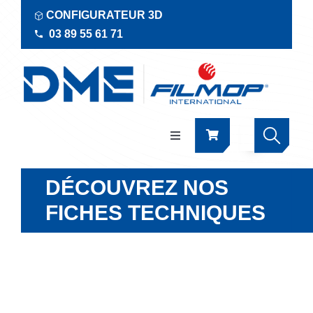
Passer
CONFIGURATEUR 3D
au
03 89 55 61 71
contenu
Navigation
à
bascule
Produits
DÉCOUVREZ NOS
FICHES TECHNIQUES
Actualités
Documentations
RSE