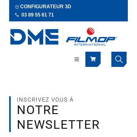
Passer
CONFIGURATEUR 3D
au
03 89 55 61 71
contenu
Navigation
à
bascule
Produits
Actualités
INSCRIVEZ VOUS À
NOTRE
Documentations
NEWSLETTER
RSE