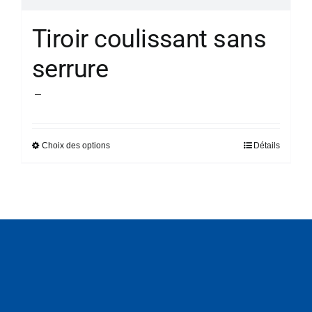
Tiroir coulissant sans
serrure
Plage
–
de
prix :
Choix des options
Détails
Ce
51,82 €
produit
à
a
58,94 €
plusieurs
variations.
Les
options
peuvent
être