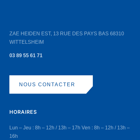
choisies
sur
la
page
ZAE HEIDEN EST, 13 RUE DES PAYS BAS
68310
du
WITTELSHEIM
produit
03 89 55 61 71
NOUS CONTACTER
HORAIRES
Lun – Jeu : 8h – 12h / 13h – 17h
Ven : 8h – 12h / 13h –
16h