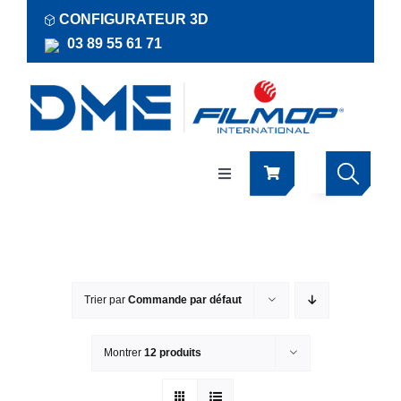
Passer
CONFIGURATEUR 3D
au
03 89 55 61 71
contenu
Navigation
à
bascule
Produits
Actualités
Trier par
Commande par défaut
Documentations
Montrer
12 produits
RSE