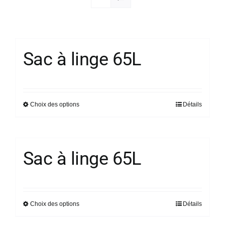
Société
Sac à linge 65L
Choix des options
Détails
Ce
produit
a
plusieurs
Sac à linge 65L
variations.
Les
options
peuvent
Choix des options
Détails
Ce
être
produit