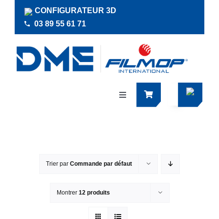
Passer
CONFIGURATEUR 3D
au
03 89 55 61 71
contenu
Navigation
à
bascule
Produits
Actualités
Trier par
Commande par défaut
Documentations
Montrer
12 produits
RSE