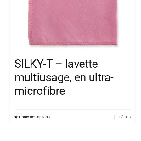
page
du
produit
SILKY-T – lavette
multiusage, en ultra-
microfibre
Choix des options
Détails
Ce
produit
a