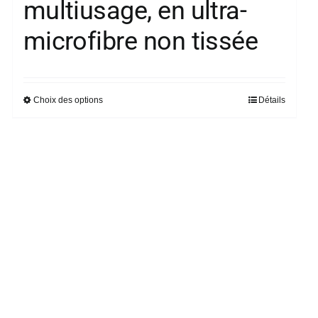
multiusage, en ultra-
microfibre non tissée
Choix des options
Détails
Ce
produit
a
plusieurs
variations.
Les
options
peuvent
être
choisies
sur
la