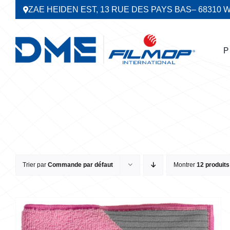
Passer
ZAE HEIDEN EST, 13 RUE DES PAYS BAS
– 68310 
au
contenu
P
Trier par
Commande par défaut
Montrer
12 produits