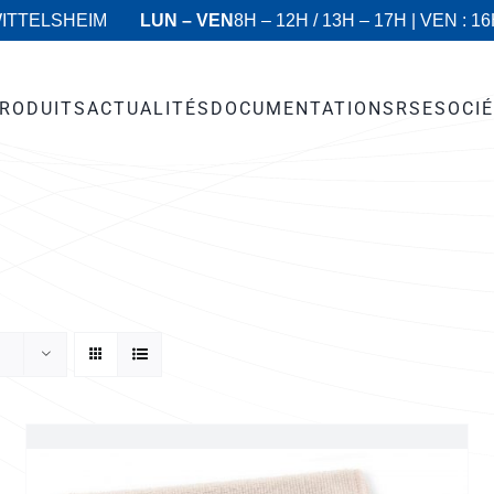
WITTELSHEIM
LUN – VEN
8H – 12H / 13H – 17H | VEN : 1
RODUITS
ACTUALITÉS
DOCUMENTATIONS
RSE
SOCI