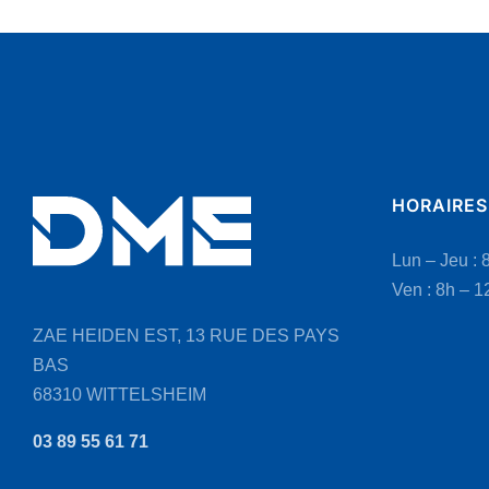
plusieurs
variations.
Les
options
peuvent
être
choisies
HORAIRES
sur
la
Lun – Jeu : 
page
Ven : 8h – 1
du
produit
ZAE HEIDEN EST, 13 RUE DES PAYS
BAS
68310 WITTELSHEIM
03 89 55 61 71