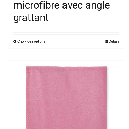
microfibre avec angle
grattant
Choix des options
Détails
Ce
produit
a
plusieurs
variations.
Les
options
peuvent
être
choisies
sur
la