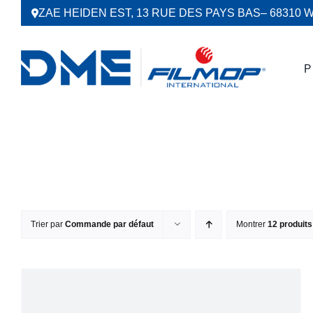
Passer
ZAE HEIDEN EST, 13 RUE DES PAYS BAS
– 68310 
au
contenu
P
Trier par
Commande par défaut
Montrer
12 produits