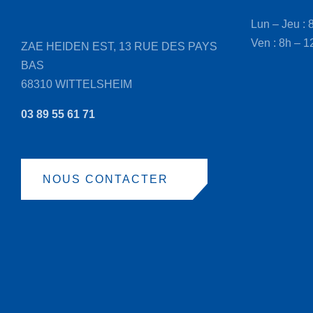
la
Lun – Jeu : 
page
Ven : 8h – 1
ZAE HEIDEN EST, 13 RUE DES PAYS
du
BAS
produit
68310 WITTELSHEIM
03 89 55 61 71
NOUS CONTACTER