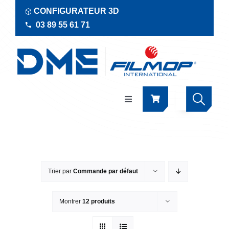
Passer
CONFIGURATEUR 3D
au
03 89 55 61 71
contenu
Navigation
à
bascule
Produits
Actualités
Trier par
Commande par défaut
Documentations
Montrer
12 produits
RSE