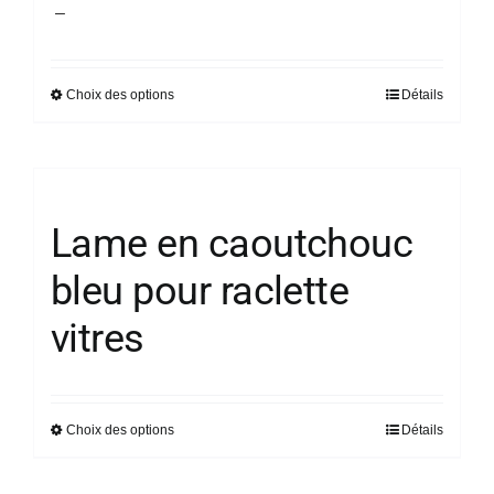
Plage
–
de
prix :
Choix des options
Détails
Ce
2,08 €
produit
à
a
6,50 €
plusieurs
variations.
Lame en caoutchouc
Les
bleu pour raclette
options
peuvent
vitres
être
choisies
sur
la
Choix des options
Détails
Ce
page
produit
du
a