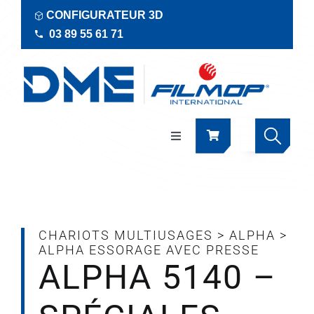
Passer
CONFIGURATEUR 3D
au
03 89 55 61 71
contenu
Navigation
à
bascule
Produits
Actualités
CHARIOTS MULTIUSAGES
>
ALPHA
>
ALPHA ESSORAGE AVEC PRESSE
ALPHA 5140 –
Documentations
RSE