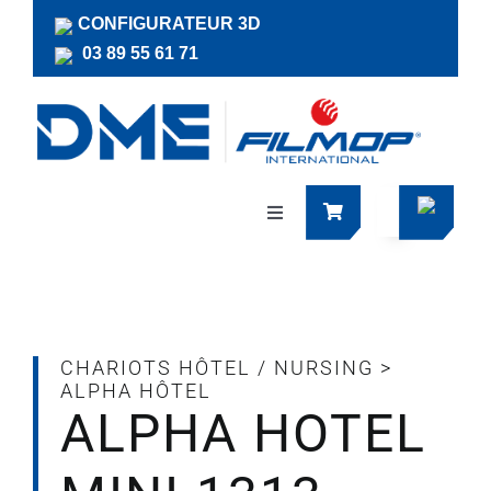
Passer
CONFIGURATEUR 3D
au
03 89 55 61 71
contenu
Navigation
à
bascule
Produits
Actualités
CHARIOTS HÔTEL / NURSING
>
ALPHA HÔTEL
ALPHA HOTEL
Documentations
RSE