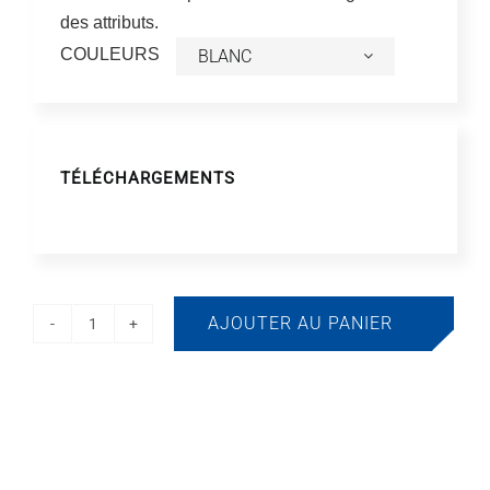
des attributs.
COULEURS
TÉLÉCHARGEMENTS
AJOUTER AU PANIER
quantité
de
ATLAXFLIP
ECO
Poubelle,
sans