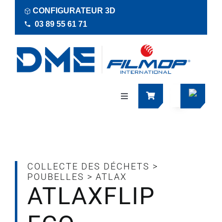
Passer
CONFIGURATEUR 3D
au
03 89 55 61 71
contenu
Navigation
à
bascule
Produits
Actualités
COLLECTE DES DÉCHETS
>
POUBELLES
>
ATLAX
ATLAXFLIP
Documentations
RSE