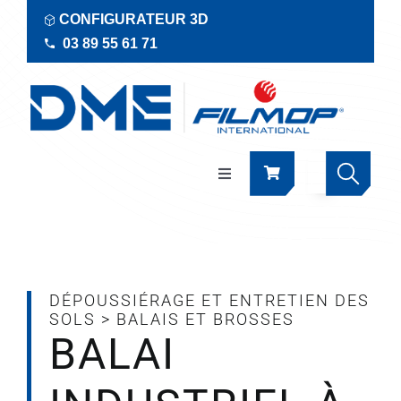
Passer
CONFIGURATEUR 3D
au
03 89 55 61 71
contenu
Navigation
à
bascule
Produits
Actualités
DÉPOUSSIÉRAGE ET ENTRETIEN DES
SOLS
>
BALAIS ET BROSSES
BALAI
Documentations
RSE