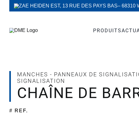
Passer
ZAE HEIDEN EST, 13 RUE DES PAYS BAS
– 68310
au
contenu
PRODUITS
ACTU
MANCHES - PANNEAUX DE SIGNALISAT
SIGNALISATION
CHAÎNE DE BAR
# REF.