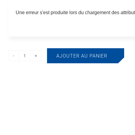
Une erreur s'est produite lors du chargement des attribut
AJOUTER AU PANIER
quantité
de
Chaîne
de
barrage
en
polypropylène