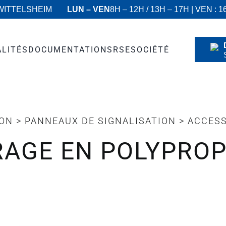
 WITTELSHEIM
LUN – VEN
8H – 12H / 13H – 17H | VEN : 1
ALITÉS
DOCUMENTATIONS
RSE
SOCIÉTÉ
ION
>
PANNEAUX DE SIGNALISATION
>
ACCESS
RAGE EN POLYPRO