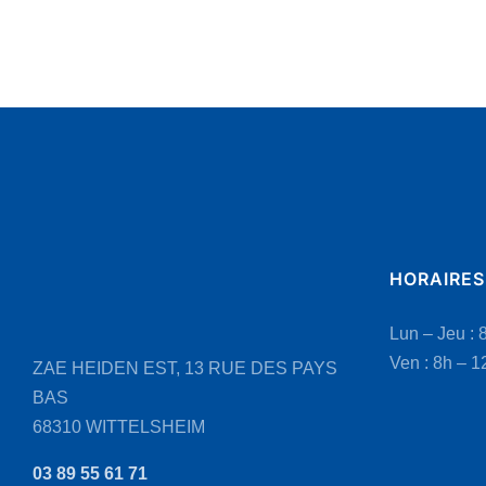
HORAIRES
Lun – Jeu : 
Ven : 8h – 1
ZAE HEIDEN EST, 13 RUE DES PAYS
BAS
68310 WITTELSHEIM
03 89 55 61 71