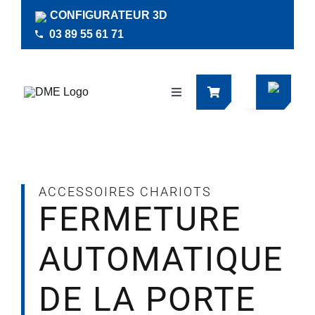
Passer
CONFIGURATEUR 3D
au
03 89 55 61 71
contenu
Navigation
à
bascule
Produits
Actualités
ACCESSOIRES CHARIOTS
FERMETURE
Documentations
AUTOMATIQUE
RSE
DE LA PORTE
Société