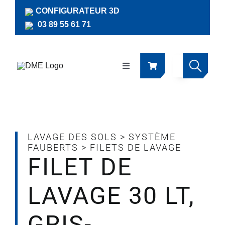
Passer
CONFIGURATEUR 3D
au
03 89 55 61 71
contenu
Navigation
à
bascule
Produits
Actualités
LAVAGE DES SOLS
>
SYSTÈME
FAUBERTS
>
FILETS DE LAVAGE
FILET DE
Documentations
LAVAGE 30 LT,
RSE
GRIS-
Société