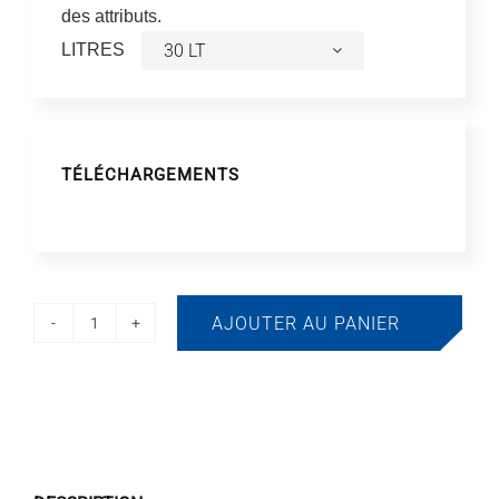
des attributs.
LITRES
TÉLÉCHARGEMENTS
AJOUTER AU PANIER
quantité
de
Filet
de
lavage
30