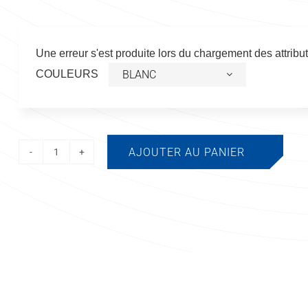
Une erreur s'est produite lors du chargement des attribut
COULEURS
AJOUTER AU PANIER
quantité
de
Filet
de
lavage
70
lt,
fermeture