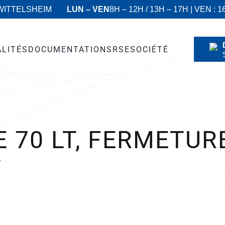
 WITTELSHEIM
LUN – VEN
8H – 12H / 13H – 17H | VEN : 1
ALITÉS
DOCUMENTATIONS
RSE
SOCIÉTÉ
E 70 LT, FERMETUR
T