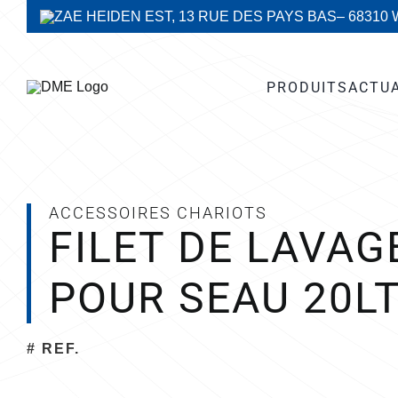
Passer
ZAE HEIDEN EST, 13 RUE DES PAYS BAS
– 68310
au
contenu
PRODUITS
ACTU
ACCESSOIRES CHARIOTS
FILET DE LAVAG
POUR SEAU 20L
# REF.