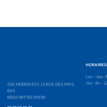
HORAIRES
Lun – Jeu : 
Ven : 8h – 1
ZAE HEIDEN EST, 13 RUE DES PAYS
BAS
68310 WITTELSHEIM