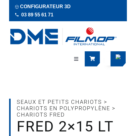
Passer
CONFIGURATEUR 3D
au
03 89 55 61 71
contenu
Navigation
à
bascule
Produits
Actualités
SEAUX ET PETITS CHARIOTS
>
CHARIOTS EN POLYPROPYLÈNE
>
CHARIOTS FRED
Documentations
FRED 2×15 LT
RSE