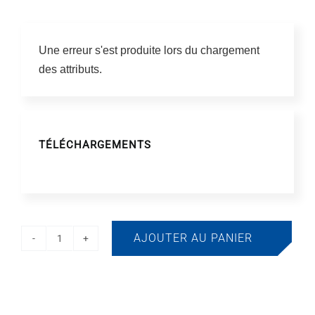
Une erreur s'est produite lors du chargement
des attributs.
TÉLÉCHARGEMENTS
AJOUTER AU PANIER
quantité
de
FRED
2x15