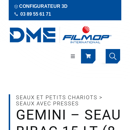
Passer
CONFIGURATEUR 3D
au
03 89 55 61 71
contenu
Navigation
à
bascule
Produits
Actualités
SEAUX ET PETITS CHARIOTS
>
SEAUX AVEC PRESSES
GEMINI – SEAU
Documentations
RSE