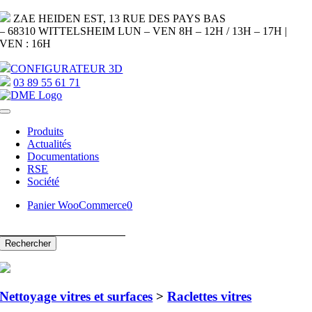
Passer
ZAE HEIDEN EST, 13 RUE DES PAYS BAS
au
– 68310 WITTELSHEIM
LUN – VEN
8H – 12H / 13H – 17H |
contenu
VEN : 16H
CONFIGURATEUR 3D
03 89 55 61 71
Navigation
à
Produits
bascule
Actualités
Documentations
RSE
Société
Panier WooCommerce
0
Nettoyage vitres et surfaces
>
Raclettes vitres