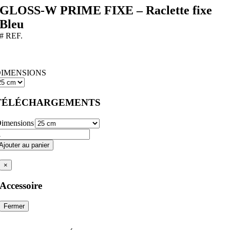
GLOSS-W PRIME FIXE – Raclette fixe
Bleu
# REF.
DIMENSIONS
TÉLÉCHARGEMENTS
imensions
uantité
e
Ajouter au panier
LOSS-
W
×
RIME
IXE
Accessoire
aclette
ixe
Fermer
leu