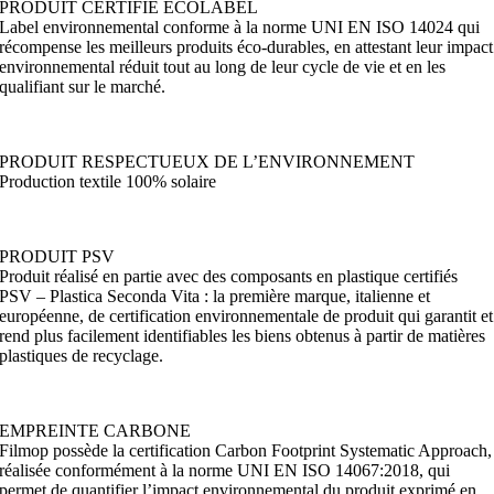
PRODUIT CERTIFIÉ ECOLABEL
Label environnemental conforme à la norme UNI EN ISO 14024 qui
récompense les meilleurs produits éco-durables, en attestant leur impact
environnemental réduit tout au long de leur cycle de vie et en les
qualifiant sur le marché.
PRODUIT RESPECTUEUX DE L’ENVIRONNEMENT
Production textile 100% solaire
PRODUIT PSV
Produit réalisé en partie avec des composants en plastique certifiés
PSV – Plastica Seconda Vita : la première marque, italienne et
européenne, de certification environnementale de produit qui garantit et
rend plus facilement identifiables les biens obtenus à partir de matières
plastiques de recyclage.
EMPREINTE CARBONE
Filmop possède la certification Carbon Footprint Systematic Approach,
réalisée conformément à la norme UNI EN ISO 14067:2018, qui
permet de quantifier l’impact environnemental du produit exprimé en