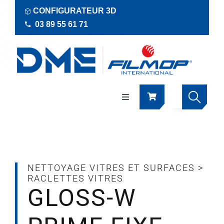
Passer
CONFIGURATEUR 3D
au
03 89 55 61 71
contenu
Navigation
à
bascule
Produits
Actualités
NETTOYAGE VITRES ET SURFACES
>
RACLETTES VITRES
GLOSS-W
Documentations
RSE