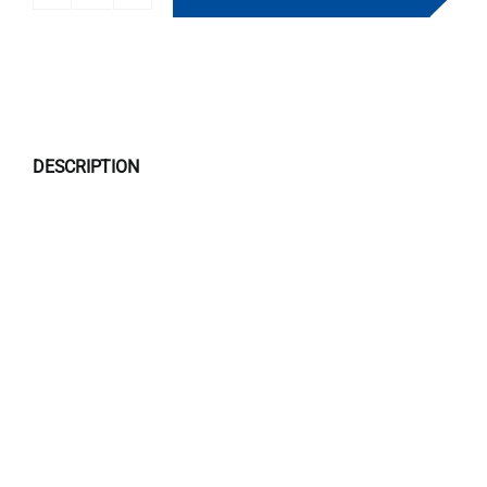
quantité
de
KIDDY
DESCRIPTION