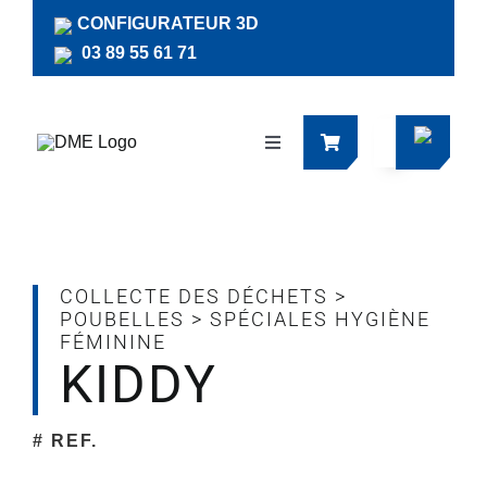
Passer
CONFIGURATEUR 3D
au
03 89 55 61 71
contenu
Navigation
à
bascule
Produits
Actualités
COLLECTE DES DÉCHETS
>
POUBELLES
>
SPÉCIALES HYGIÈNE
FÉMININE
Documentations
KIDDY
RSE
# REF.
Société