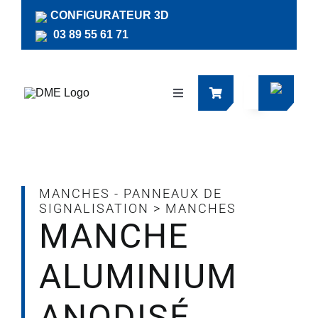
Passer
CONFIGURATEUR 3D
au
03 89 55 61 71
contenu
Navigation
à
bascule
Produits
Actualités
MANCHES - PANNEAUX DE
SIGNALISATION
>
MANCHES
MANCHE
Documentations
ALUMINIUM
RSE
ANODISÉ
Société