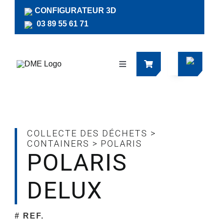
Passer
CONFIGURATEUR 3D
au
03 89 55 61 71
contenu
Navigation
à
bascule
Produits
Actualités
COLLECTE DES DÉCHETS
>
CONTAINERS
>
POLARIS
POLARIS
Documentations
DELUX
RSE
# REF.
Société