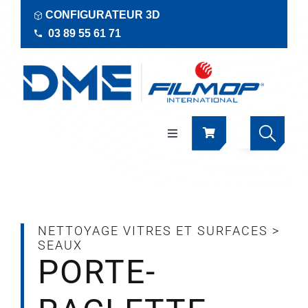
Passer
CONFIGURATEUR 3D
au
03 89 55 61 71
contenu
Navigation
à
bascule
Produits
Actualités
NETTOYAGE VITRES ET SURFACES
>
SEAUX
PORTE-
Documentations
RSE