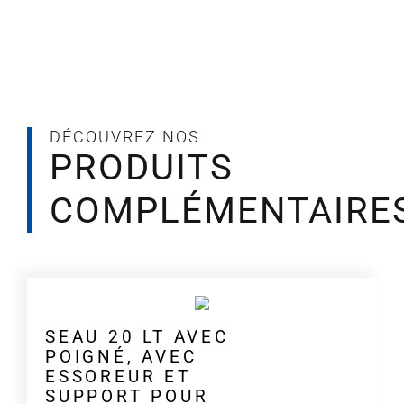
10
ou
20
litres
DÉCOUVREZ NOS
PRODUITS
COMPLÉMENTAIRE
SEAU 20 LT AVEC
POIGNÉ, AVEC
ESSOREUR ET
SUPPORT POUR