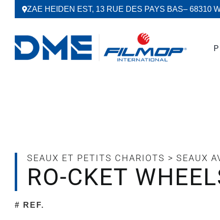
Passer
ZAE HEIDEN EST, 13 RUE DES PAYS BAS
– 68310 
au
contenu
P
SEAUX ET PETITS CHARIOTS
>
SEAUX A
RO-CKET WHEELS
# REF.