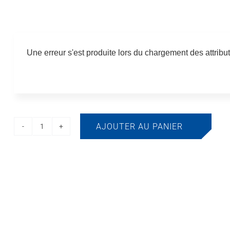
Une erreur s'est produite lors du chargement des attribut
AJOUTER AU PANIER
quantité
de
RO-
CKET
WHEELS
-
Seau
de