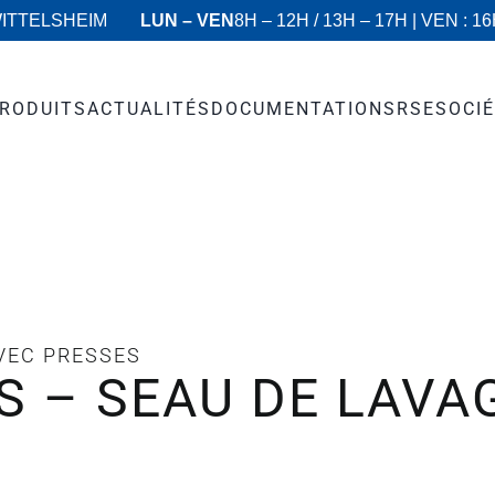
WITTELSHEIM
LUN – VEN
8H – 12H / 13H – 17H | VEN : 1
RODUITS
ACTUALITÉS
DOCUMENTATIONS
RSE
SOCI
VEC PRESSES
 – SEAU DE LAVAGE