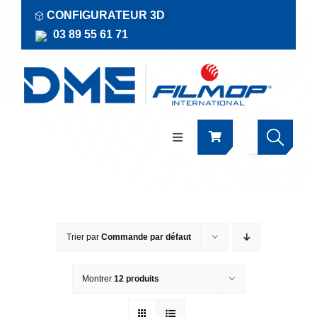
Passer
CONFIGURATEUR 3D
au
03 89 55 61 71
contenu
Navigation
à
bascule
Produits
Actualités
Trier par
Commande par défaut
Documentations
Montrer
12 produits
RSE