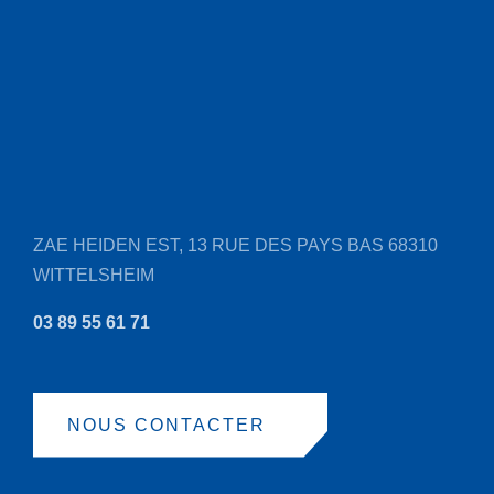
Les
options
peuvent
être
choisies
sur
la
page
ZAE HEIDEN EST, 13 RUE DES PAYS BAS
68310
du
WITTELSHEIM
produit
03 89 55 61 71
NOUS CONTACTER