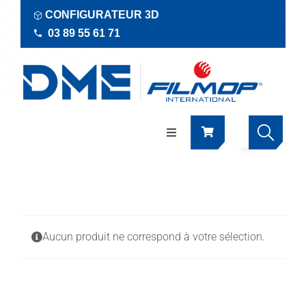
Passer
CONFIGURATEUR 3D
au
03 89 55 61 71
contenu
Navigation
à
bascule
Produits
Actualités
Aucun produit ne correspond à votre sélection.
Documentations
RSE