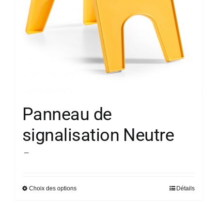
Panneau de
signalisation Neutre
Plage
–
de
prix :
Choix des options
Détails
Ce
18,98 €
produit
à
a