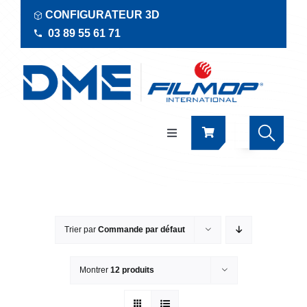
Passer
CONFIGURATEUR 3D
au
03 89 55 61 71
contenu
Navigation
à
bascule
Produits
Actualités
Trier par
Commande par défaut
Documentations
Montrer
12 produits
RSE