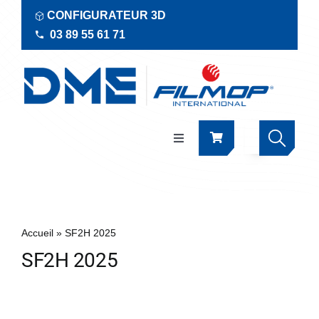
Passer
CONFIGURATEUR 3D
au
03 89 55 61 71
contenu
Navigation
à
bascule
Produits
Actualités
Accueil
»
SF2H 2025
SF2H 2025
Documentations
RSE