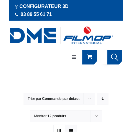
Passer
CONFIGURATEUR 3D
au
03 89 55 61 71
contenu
Navigation
à
bascule
Produits
Actualités
Trier par
Commande par défaut
Documentations
Montrer
12 produits
RSE