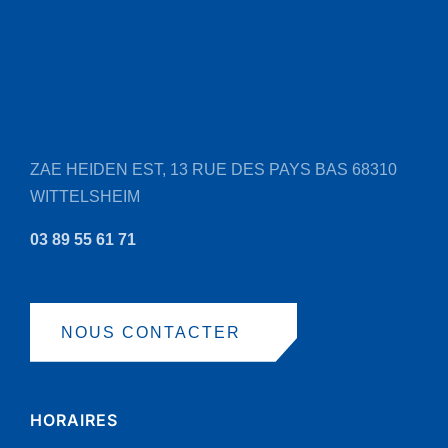
peuvent
être
choisies
sur
la
page
ZAE HEIDEN EST, 13 RUE DES PAYS BAS
68310
du
WITTELSHEIM
produit
03 89 55 61 71
NOUS CONTACTER
HORAIRES