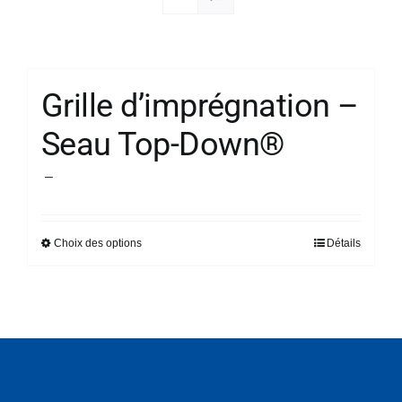
Société
Grille d’imprégnation –
Seau Top-Down®
Plage
–
de
prix :
Choix des options
Détails
Ce
14,92 €
produit
à
a
26,78 €
plusieurs
variations.
Les
options