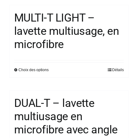
page
a
du
plusieurs
MULTI-T LIGHT –
produit
variations.
lavette multiusage, en
Les
options
microfibre
peuvent
être
choisies
sur
Choix des options
Détails
Ce
la
produit
page
a
du
plusieurs
DUAL-T – lavette
produit
variations.
multiusage en
Les
options
microfibre avec angle
peuvent
être