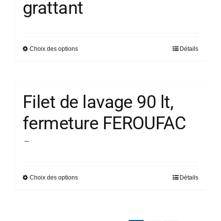
grattant
choisies
sur
la
Choix des options
Détails
Ce
page
produit
du
a
produit
plusieurs
Filet de lavage 90 lt,
variations.
fermeture FEROUFAC
Les
options
Plage
–
peuvent
de
être
prix :
choisies
Choix des options
Détails
Ce
31,44 €
sur
produit
à
la
a
35,32 €
page
plusieurs