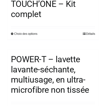
page
TOUCH’ONE – Kit
variations.
du
complet
Les
produit
options
peuvent
être
Choix des options
Détails
Ce
choisies
produit
sur
a
la
plusieurs
page
POWER-T – lavette
variations.
du
lavante-séchante,
Les
produit
options
multiusage, en ultra-
peuvent
être
microfibre non tissée
choisies
sur
la