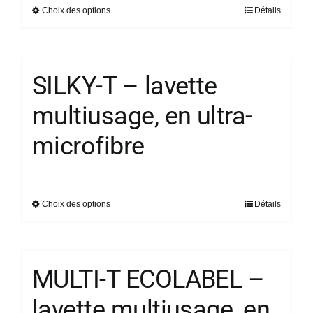
Choix des options
Détails
Ce
page
produit
du
a
produit
plusieurs
SILKY-T – lavette
variations.
multiusage, en ultra-
Les
options
microfibre
peuvent
être
choisies
sur
Choix des options
Détails
Ce
la
produit
page
a
du
plusieurs
MULTI-T ECOLABEL –
produit
variations.
lavette multiusage, en
Les