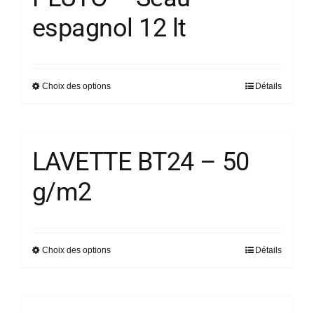
variations.
espagnol 12 lt
Les
options
peuvent
être
Choix des options
Détails
Ce
choisies
produit
sur
a
la
plusieurs
page
LAVETTE BT24 – 50
variations.
du
g/m2
Les
produit
options
peuvent
être
Choix des options
Détails
Ce
choisies
produit
sur
a
la
plusieurs