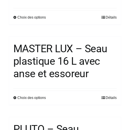
de
prix :
Choix des options
Détails
Ce
23,40 €
produit
à
a
32,38 €
plusieurs
MASTER LUX – Seau
variations.
plastique 16 L avec
Les
options
anse et essoreur
peuvent
être
choisies
sur
Choix des options
Détails
Ce
la
produit
page
a
du
plusieurs
PLUTO – Seau
produit