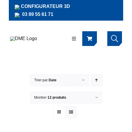
Passer
CONFIGURATEUR 3D
au
03 89 55 61 71
contenu
Navigation
à
bascule
Produits
Actualités
Trier par
Date
Documentations
Montrer
12 produits
RSE
Société