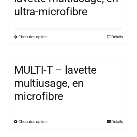
options
ultra-microfibre
peuvent
être
choisies
sur
Choix des options
Détails
Ce
la
produit
page
a
du
plusieurs
MULTI-T – lavette
produit
variations.
multiusage, en
Les
options
microfibre
peuvent
être
choisies
sur
Choix des options
Détails
Ce
la
produit