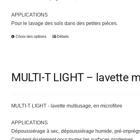
APPLICATIONS
Pour le lavage des sols dans des petites pièces.
Choix des options
Détails
Ce
produit
a
plusieurs
variations.
MULTI-T LIGHT – lavette m
Les
options
peuvent
être
MULTI-T LIGHT - lavette multiusage, en microfibre
choisies
sur
APPLICATIONS
la
Dépoussiérage à sec, dépoussiérage humide, pré-imprégna
page
Convient également pour toutes les surfaces modernes.