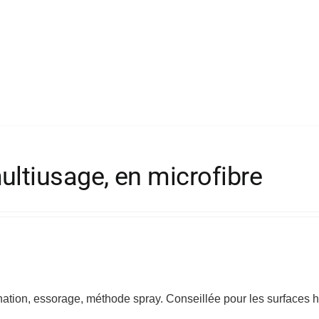
sur
la
page
du
produit
ultiusage, en microfibre
tion, essorage, méthode spray. Conseillée pour les surfaces h