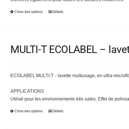
du
Choix des options
Détails
Ce
produit
produit
a
plusieurs
variations.
MULTI-T ECOLABEL – lavett
Les
options
peuvent
être
ECOLABEL MULTI-T - lavette multiusage, en ultra-microfi
choisies
sur
APPLICATIONS
la
Utilisé pour les environnements très sales. Effet de polis
page
Choix des options
Détails
Ce
du
produit
produit
a