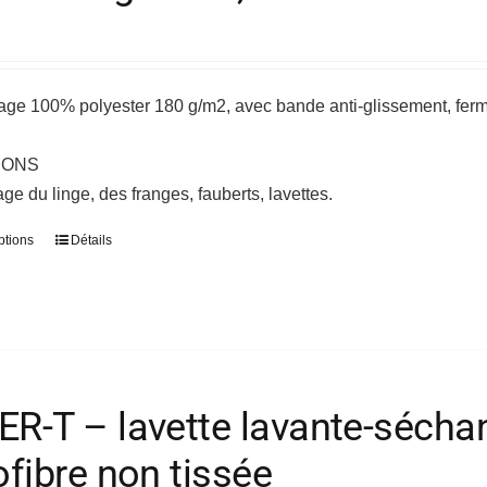
avage 100% polyester 180 g/m2, avec bande anti-glissement, 
IONS
age du linge, des franges, fauberts, lavettes.
ptions
Détails
Ce
produit
a
plusieurs
variations.
Les
-T – lavette lavante-séchant
options
peuvent
fibre non tissée
être