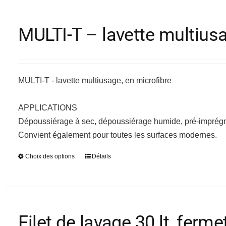
plusieurs
variations.
MULTI-T – lavette multiusa
Les
options
peuvent
être
MULTI-T - lavette multiusage, en microfibre
choisies
sur
APPLICATIONS
la
Dépoussiérage à sec, dépoussiérage humide, pré-imprégna
page
Convient également pour toutes les surfaces modernes.
du
Choix des options
Détails
Ce
produit
produit
a
plusieurs
variations.
Filet de lavage 30 lt, fer