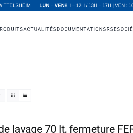
 WITTELSHEIM
LUN – VEN
8H – 12H / 13H – 17H | VEN : 1
RODUITS
ACTUALITÉS
DOCUMENTATIONS
RSE
SOCI
 de lavage 70 lt, fermeture 