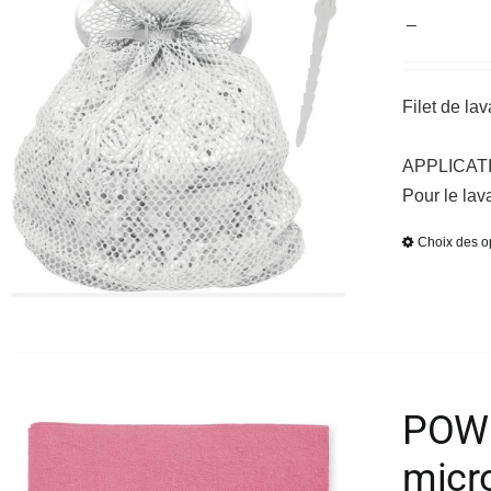
Plage
–
de
prix :
Filet de l
25,30 €
à
APPLICAT
28,08 €
Pour le lav
Choix des o
POWER
micro