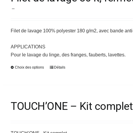
Les
Plage
options
–
de
peuvent
prix :
être
Filet de lavage 100% polyester 180 g/m2, avec bande an
17,24 €
choisies
à
sur
APPLICATIONS
18,92 €
la
Pour le lavage du linge, des franges, fauberts, lavettes.
page
du
Choix des options
Détails
Ce
produit
produit
a
plusieurs
variations.
TOUCH’ONE – Kit complet
Les
options
peuvent
être