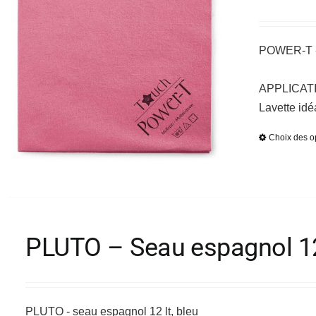
POWER-T - l
APPLICAT
Lavette idé
Choix des o
PLUTO – Seau espagnol 12
PLUTO - seau espagnol 12 lt, bleu