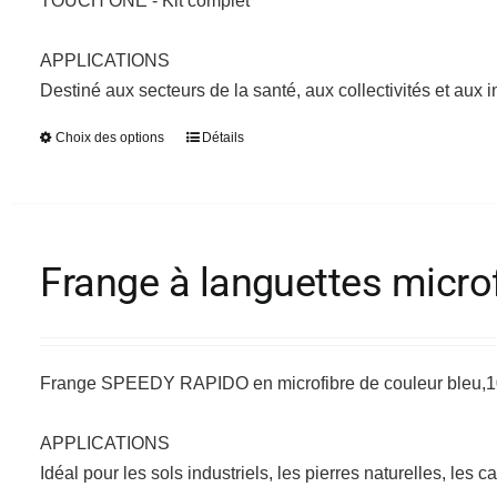
TOUCH’ONE - Kit complet
choisies
sur
APPLICATIONS
la
Destiné aux secteurs de la santé, aux collectivités et aux i
page
Choix des options
Détails
Ce
du
produit
produit
a
plusieurs
variations.
Frange à languettes micro
Les
options
peuvent
être
Frange SPEEDY RAPIDO en microfibre de couleur bleu,100
choisies
sur
APPLICATIONS
la
Idéal pour les sols industriels, les pierres naturelles, le