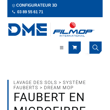
Passer
CONFIGURATEUR 3D
au
03 89 55 61 71
contenu
Navigation
à
bascule
Produits
Actualités
LAVAGE DES SOLS
>
SYSTÈME
FAUBERTS
>
DREAM MOP
FAUBERT EN
Documentations
RSE