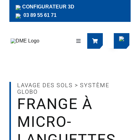
Passer
CONFIGURATEUR 3D
au
03 89 55 61 71
contenu
Navigation
à
bascule
Produits
Actualités
LAVAGE DES SOLS
>
SYSTÈME
GLOBO
FRANGE À
Documentations
MICRO-
RSE
LANGUETTES
Société