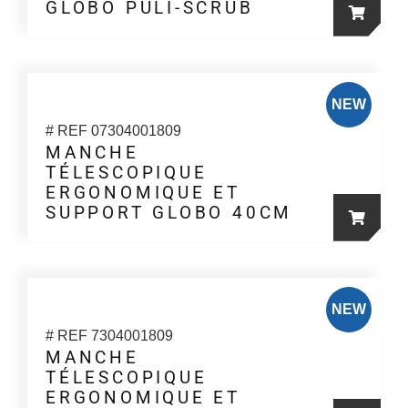
Les
GLOBO PULI-SCRUB
options
peuvent
être
choisies
NEW
sur
# REF 07304001809
la
MANCHE
TÉLESCOPIQUE
page
ERGONOMIQUE ET
du
SUPPORT GLOBO 40CM
produit
NEW
# REF 7304001809
MANCHE
TÉLESCOPIQUE
ERGONOMIQUE ET