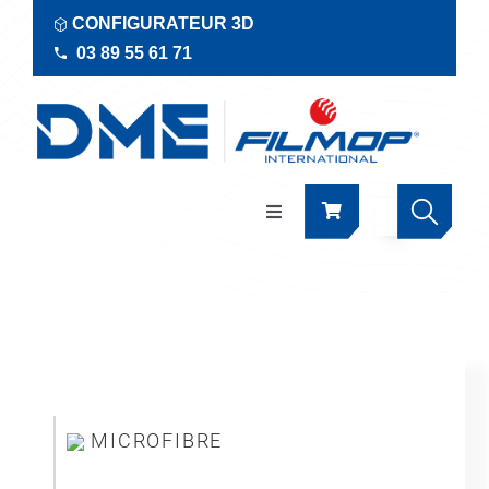
Passer
CONFIGURATEUR 3D
au
03 89 55 61 71
contenu
Navigation
à
bascule
Produits
Actualités
Documentations
MICROFIBRE
RSE