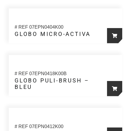
# REF 07EPN0404K00
GLOBO MICRO-ACTIVA
# REF 07EPN0418K00B
GLOBO PULI-BRUSH –
BLEU
Ce
produit
a
plusieur
variation
# REF 07EPN0412K00