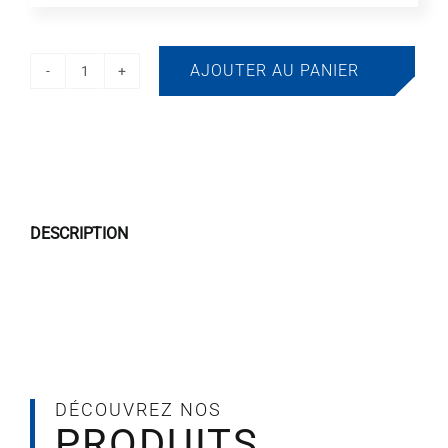
AJOUTER AU PANIER
quantité
de
GLOBO
PULI-
BRUSH
-
DESCRIPTION
BLEU
DÉCOUVREZ NOS
PRODUITS