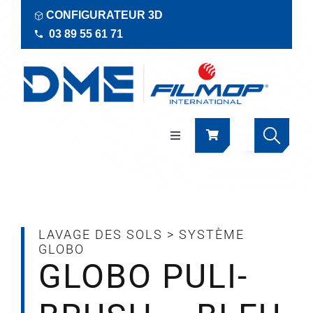
Passer
CONFIGURATEUR 3D
au
03 89 55 61 71
contenu
Navigation
à
bascule
Produits
Actualités
LAVAGE DES SOLS
>
SYSTÈME
GLOBO
GLOBO PULI-
Documentations
RSE