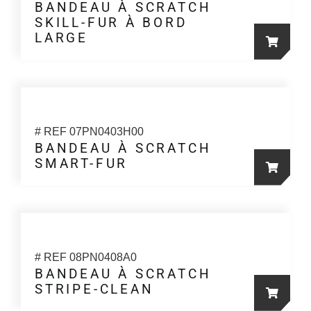
Les
BANDEAU À SCRATCH
SKILL-FUR À BORD
options
LARGE
peuvent
Ce
être
produit
choisies
a
sur
plusieur
la
variation
# REF 07PN0403H00
page
Les
BANDEAU À SCRATCH
du
SMART-FUR
options
produit
Ce
peuvent
produit
être
a
choisies
plusieur
sur
variation
la
# REF 08PN0408A0
Les
BANDEAU À SCRATCH
page
STRIPE-CLEAN
options
du
peuvent