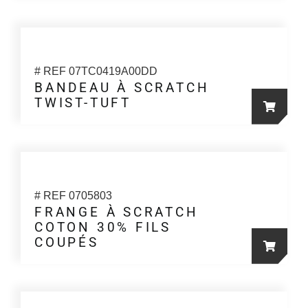
produit
être
choisies
sur
la
# REF 07TC0419A00DD
BANDEAU À SCRATCH
page
TWIST-TUFT
du
produit
# REF 0705803
FRANGE À SCRATCH
COTON 30% FILS
COUPÉS
Ce
produit
a