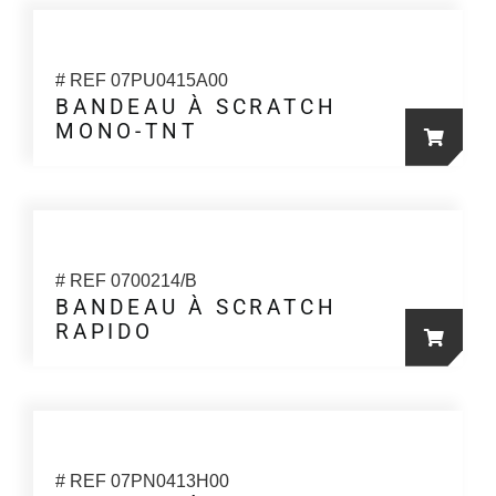
a
plusieur
variation
# REF 07PU0415A00
Les
BANDEAU À SCRATCH
MONO-TNT
options
peuvent
être
choisies
sur
la
# REF 0700214/B
BANDEAU À SCRATCH
page
RAPIDO
du
Ce
produit
produit
a
plusieur
variation
# REF 07PN0413H00