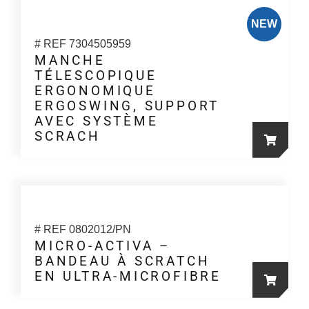
page
du
NEW
produit
# REF 7304505959
MANCHE
TÉLESCOPIQUE
ERGONOMIQUE
ERGOSWING, SUPPORT
AVEC SYSTÈME
SCRACH
# REF 0802012/PN
MICRO-ACTIVA –
BANDEAU À SCRATCH
EN ULTRA-MICROFIBRE
Ce
produit