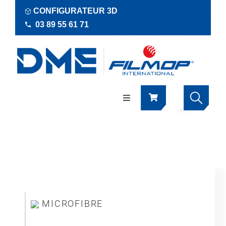
Passer
CONFIGURATEUR 3D
au
03 89 55 61 71
contenu
Navigation
à
bascule
Produits
Actualités
Documentations
MICROFIBRE
RSE