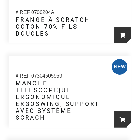
plusieur
variation
# REF 0700204A
Les
FRANGE À SCRATCH
COTON 70% FILS
options
BOUCLÉS
peuvent
Ce
être
produit
choisies
a
sur
plusieur
NEW
la
variation
# REF 07304505959
page
Les
MANCHE
du
TÉLESCOPIQUE
options
produit
ERGONOMIQUE
peuvent
ERGOSWING, SUPPORT
être
AVEC SYSTÈME
choisies
SCRACH
sur
la