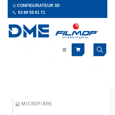
Passer
CONFIGURATEUR 3D
au
03 89 55 61 71
contenu
Navigation
à
bascule
Produits
Actualités
Documentations
MICROFIBRE
RSE