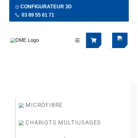
Passer
CONFIGURATEUR 3D
au
03 89 55 61 71
contenu
Navigation
à
bascule
Produits
Actualités
Documentations
MICROFIBRE
RSE
CHARIOTS MULTIUSAGES
Société