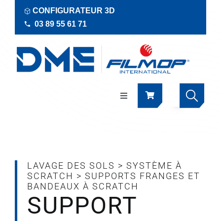
Passer
CONFIGURATEUR 3D
au
03 89 55 61 71
contenu
Navigation
à
bascule
Produits
Actualités
LAVAGE DES SOLS
>
SYSTÈME À
SCRATCH
>
SUPPORTS FRANGES ET
BANDEAUX À SCRATCH
Documentations
SUPPORT
RSE