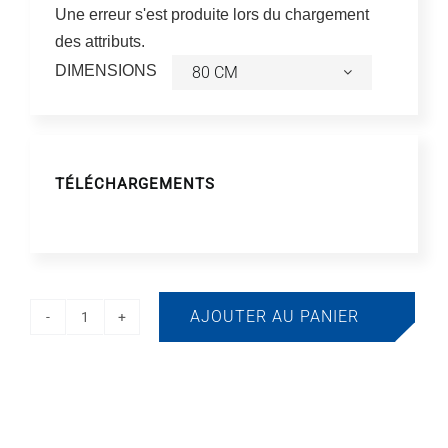
Une erreur s'est produite lors du chargement
des attributs.
DIMENSIONS
TÉLÉCHARGEMENTS
AJOUTER AU PANIER
quantité
de
Support
grande
dimension,