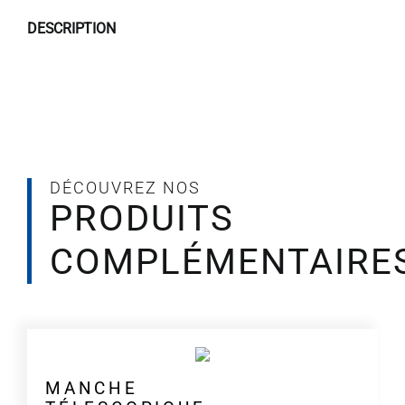
à
DESCRIPTION
scratch
UNI-
CONNECT
DÉCOUVREZ NOS
PRODUITS
COMPLÉMENTAIRE
MANCHE